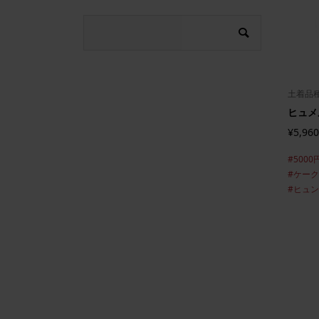
土着品
ヒュメル
¥5,960
#5000
#ケー
#ヒュ