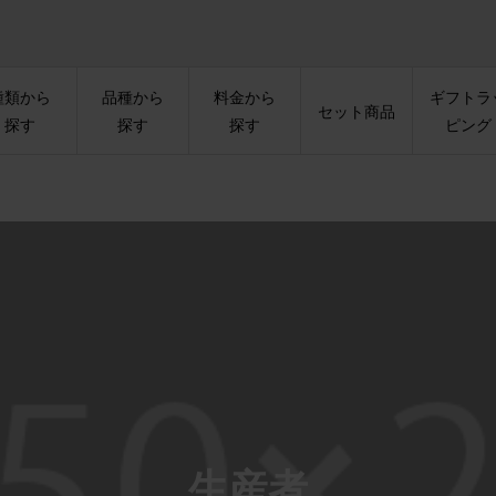
種類から
品種から
料金から
ギフトラ
セット商品
探す
探す
探す
ピング
生産者