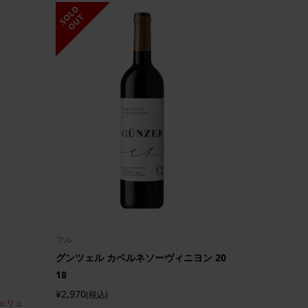
S
L
D
O
U
O
T
フル
グンツェル カベルネソーヴィニヨン 20
18
¥2,970
(税込)
ェリュ