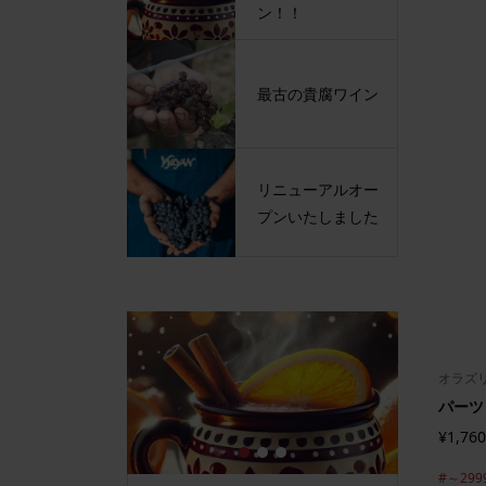
ン！！
最古の貴腐ワイン
リニューアルオー
プンいたしました
オラズ
パーツ
¥1,760
1
2
3
#～299