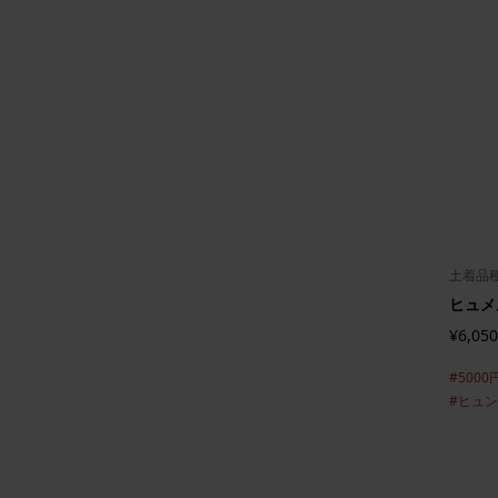
土着品
ヒュメ
¥6,050
#5000
#ヒュ