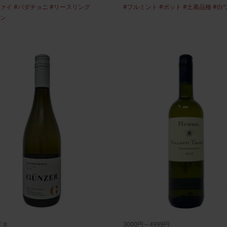
ツァイ
#バダチョニ
#リースリング
#フルミント
#ボット
#土着品種
#白
腐ワイン
リニューアルオープンいたしま
イン
した
ドネ
3000円～4999円