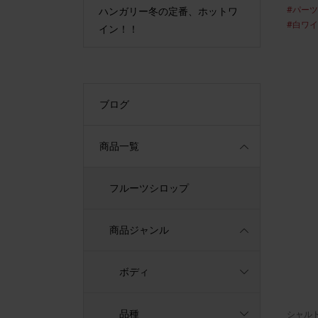
#パー
ープンいたしま
ハンガリー冬の定番、ホットワ
最古の貴
#白ワ
イン！！
ブログ
商品一覧
フルーツシロップ
商品ジャンル
ボディ
品種
シャル