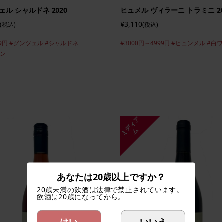
ェル シャルドネ 2020
ヒュメル ヴィラーニ トラミニ 20
¥3,110
(税込)
(税込)
9円
#グンツェル
#シャルドネ
#3000円～4999円
#ヒュンメル
#白
イン
ミ
デ
ィ
ア
ム
あなたは20歳以上ですか？
20歳未満の飲酒は法律で禁止されています。
飲酒は20歳になってから。
はい
いいえ