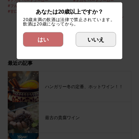
#トカイ ヘートソーロー
#トカイ ヘートソーロー
#フルミント
#土着品種
#ハールシュレヴェリュ
あなたは20歳以上ですか？
#甘口・貴腐ワイン
#白ワイン
#フルミント
#土着品種
#甘口・貴腐ワイン
#白ワイン
20歳未満の飲酒は法律で禁止されています。
飲酒は20歳になってから。
はい
いいえ
1
2

最近の記事
ハンガリー冬の定番、ホットワイン！！
最古の貴腐ワイン