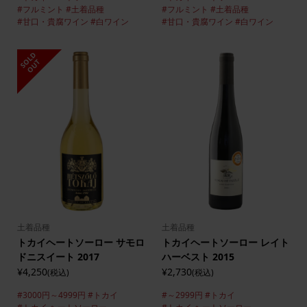
#フルミント
#土着品種
#フルミント
#土着品種
#甘口・貴腐ワイン
#白ワイン
#甘口・貴腐ワイン
#白ワイン
S
L
D
O
U
O
T
土着品種
土着品種
トカイヘートソーロー サモロ
トカイヘートソーロー レイト
ドニスイート 2017
ハーベスト 2015
¥4,250
¥2,730
(税込)
(税込)
#3000円～4999円
#トカイ
#～2999円
#トカイ