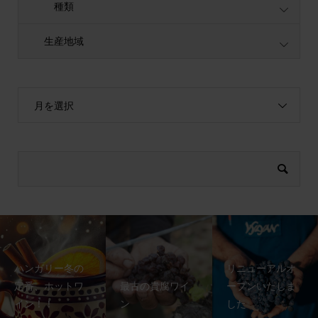
種類
生産地域
月を選択
ハンガリー冬の
リニューアルオ
定番、ホットワ
最古の貴腐ワイ
ープンいたしま
イン！！
ン
した