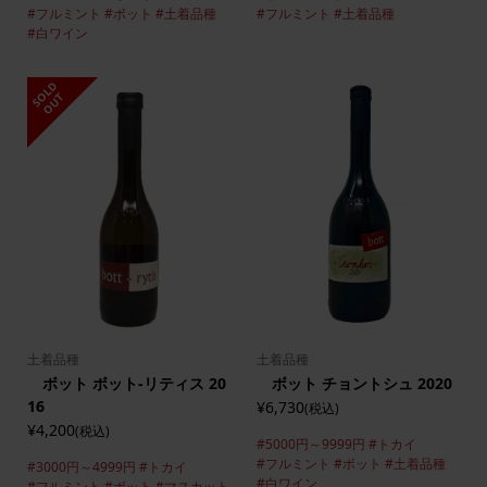
#フルミント
#ボット
#土着品種
#フルミント
#土着品種
#白ワイン
S
L
D
O
U
O
T
土着品種
土着品種
ボット ボット-リティス 20
ボット チョントシュ 2020
16
¥6,730
(税込)
¥4,200
(税込)
#5000円～9999円
#トカイ
#フルミント
#ボット
#土着品種
#3000円～4999円
#トカイ
#白ワイン
#フルミント
#ボット
#マスカット