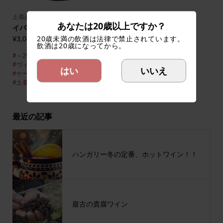
土着品種
あなたは20歳以上ですか？
イパチ サボー インニヨ 2023
20歳未満の飲酒は法律で禁止されています。
¥3,000
(税込)
飲酒は20歳になってから。
#～2999円
#イパチ・サボー
#ヴィラーニ
#カベルネ・フラン
はい
いいえ
#ケークフランコシュ
#フル
#土着品種
#赤ワイン
最近の記事
ハンガリー冬の定番、ホットワイン！！
最古の貴腐ワイン