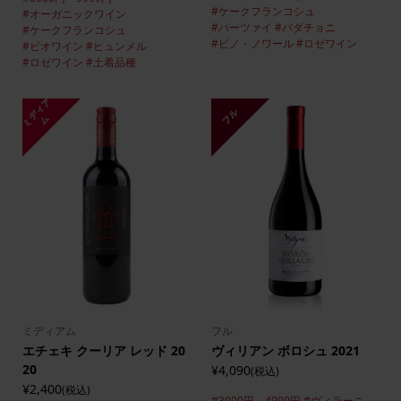
#ケークフランコシュ
#オーガニックワイン
#パーツァイ
#バダチョニ
#ケークフランコシュ
#ピノ・ノワール
#ロゼワイン
#ビオワイン
#ヒュンメル
#ロゼワイン
#土着品種
ミ
デ
ィ
ア
フル
ム
ミディアム
フル
エチェキ クーリア レッド 20
ヴィリアン ボロシュ 2021
20
¥4,090
(税込)
¥2,400
(税込)
#3000円～4999円
#ヴィラーニ