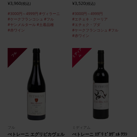
¥3,960
¥3,520
(税込)
(税込)
#3000円～4999円
#ヴィラーニ
#3000円～4999円
#ケークフランコシュ
#フル
#エチェキ・クーリア
#ヤンメルタール
#土着品種
#エチェク・ブダ
#赤ワイン
#ケークフランコシュ
#フル
#赤ワイン
ミ
デ
ィ
ア
フル
ム
フル
ミディアム
ぺトレーニ エグリビカヴェル
ぺトレーニ ｴｸﾞﾘ ﾋﾞｶｳﾞｪﾙ ｸﾗｼ