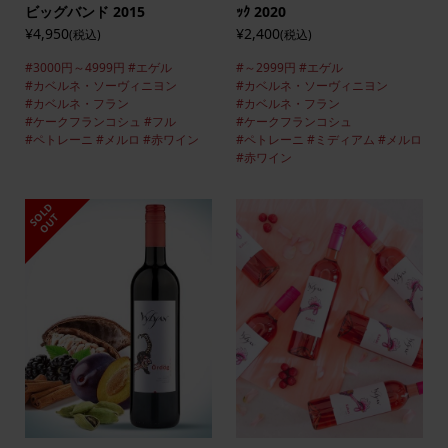
ビッグバンド 2015
ｯｸ 2020
¥4,950
¥2,400
(税込)
(税込)
#3000円～4999円
#エゲル
#～2999円
#エゲル
#カベルネ・ソーヴィニヨン
#カベルネ・ソーヴィニヨン
#カベルネ・フラン
#カベルネ・フラン
#ケークフランコシュ
#フル
#ケークフランコシュ
#ペトレーニ
#メルロ
#赤ワイン
#ペトレーニ
#ミディアム
#メルロ
#赤ワイン
S
L
D
O
U
O
T