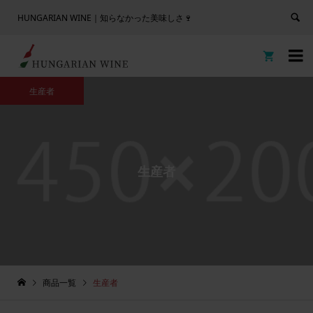
HUNGARIAN WINE｜知らなかった美味しさ🍷


生産者
生産者
商品一覧
生産者