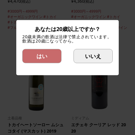
¥4,470
¥4,360
(税込)
(税込)
#3000円～4999円
#3000円～4999円
#オーガニックワイン
#トカイ
#オーガニックワイン
#トカイ
#トカイ ヘートソーロー
#トカイ ヘートソーロー
#フルミント
#土着品種
#白ワイン
#フルミント
#土着品種
#白ワイン
あなたは20歳以上ですか？
20歳未満の飲酒は法律で禁止されています。
飲酒は20歳になってから。
ミ
デ
ィ
ア
ム
はい
いいえ
土着品種
ミディアム
トカイヘートソーロー ムシュ
エチェキ クーリア レッド 20
コタイ (マスカット) 2019
20