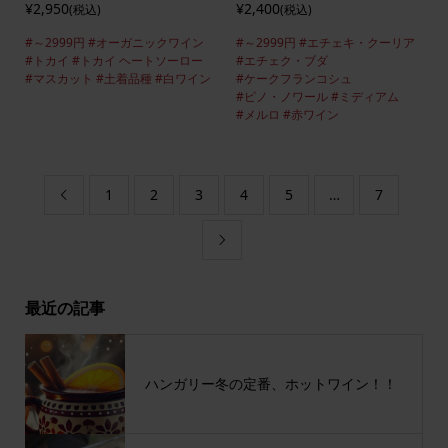
¥2,950
¥2,400
(税込)
(税込)
#～2999円
#オーガニックワイン
#～2999円
#エチェキ・クーリア
#トカイ
#トカイ ヘートソーロー
#エチェク・ブダ
#マスカット
#土着品種
#白ワイン
#ケークフランコシュ
#ピノ・ノワール
#ミディアム
#メルロ
#赤ワイン
1
2
3
4
5
…
7


最近の記事
ハンガリー冬の定番、ホットワイン！！