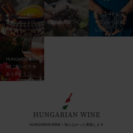
ハンガリー冬の
リニューアルオ
定番、ホットワ
最古の貴腐ワイ
ープンいたしま
イン！！
ン
した
HUNGARIAN WI
NEご覧いただき
ありがとうご...
HUNGARIAN WINE｜知らなかった美味しさ🍷