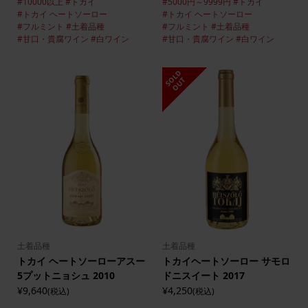
#10000以上
#トカイ
#5000円～9999円
#トカイ
#トカイ ヘートソーロー
#トカイ ヘートソーロー
#フルミント
#土着品種
#フルミント
#土着品種
#甘口・貴腐ワイン
#白ワイン
#甘口・貴腐ワイン
#白ワイン
S
L
D
O
U
O
T
土着品種
土着品種
トカイ ヘートソーローアスー
トカイヘートソーロー サモロ
5プットニョシュ 2010
ドニスイート 2017
¥9,640
¥4,250
(税込)
(税込)