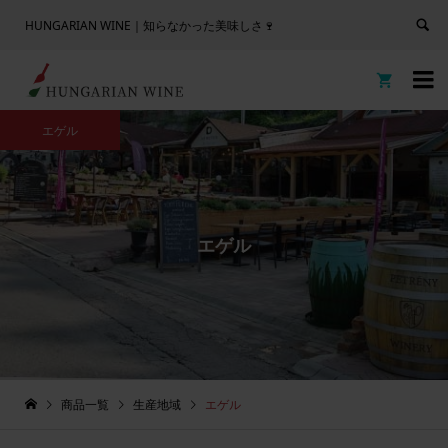
HUNGARIAN WINE｜知らなかった美味しさ🍷


エゲル
エゲル
商品一覧
生産地域
エゲル