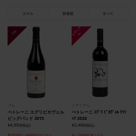
エゲル
新着順
すべて
ミ
デ
ィ
ア
フル
ム
フル
ミディアム
ぺトレーニ エグリビカヴェル
ぺトレーニ ｴｸﾞﾘ ﾋﾞｶｳﾞｪﾙ ｸﾗｼ
ビッグバンド 2015
ｯｸ 2020
¥4,950
¥2,400
(税込)
(税込)
#3000円～4999円
#エゲル
#～2999円
#エゲル