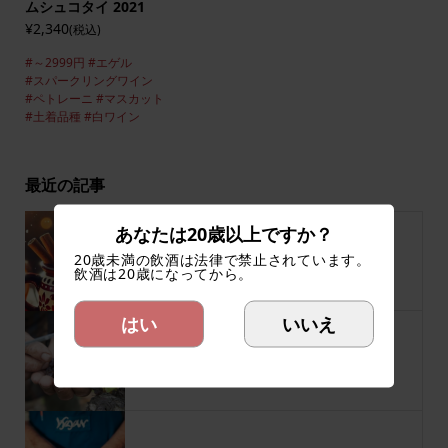
ムシュコタイ 2021
¥2,340
(税込)
#～2999円
#エゲル
#スパークリングワイン
#ペトレーニ
#マスカット
#土着品種
#白ワイン
最近の記事
あなたは20歳以上ですか？
20歳未満の飲酒は法律で禁止されています。
ハンガリー冬の定番、ホットワイン！！
飲酒は20歳になってから。
はい
いいえ
最古の貴腐ワイン