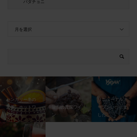
バダチョニ
月を選択
ハンガリー冬の
リニューアルオ
定番、ホットワ
最古の貴腐ワイ
ープンいたしま
イン！！
ン
した