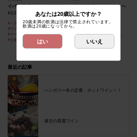
イパチ サボー インニヨ 2023
イパチ サボー ナースートヘ
イェット 2019
¥3,000
あなたは20歳以上ですか？
(税込)
¥3,720
(税込)
20歳未満の飲酒は法律で禁止されています。
#～2999円
#イパチ・サボー
飲酒は20歳になってから。
#ヴィラーニ
#カベルネ・フラン
#3000円～4999円
#ケークフランコシュ
#フル
#イパチ・サボー
#ヴィラーニ
#土着品種
#赤ワイン
はい
いいえ
#カベルネ・フラン
#フル
#赤ワイン
最近の記事
ハンガリー冬の定番、ホットワイン！！
最古の貴腐ワイン