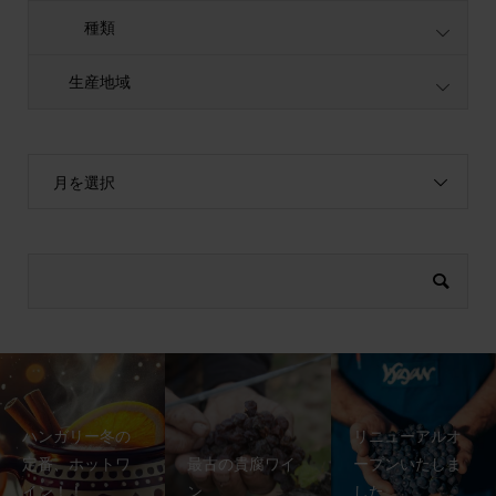
種類
生産地域
月を選択
ハンガリー冬の
リニューアルオ
定番、ホットワ
最古の貴腐ワイ
ープンいたしま
イン！！
ン
した