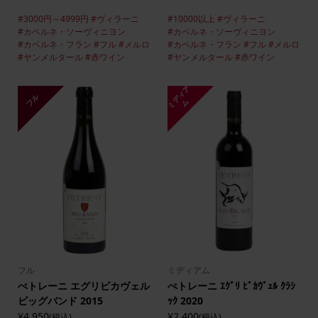
#3000円～4999円
#ヴィラーニ
#10000以上
#ヴィラーニ
#カベルネ・ソーヴィニヨン
#カベルネ・ソーヴィニヨン
#カベルネ・フラン
#フル
#メルロ
#カベルネ・フラン
#フル
#メルロ
#ヤンメルタール
#赤ワイン
#ヤンメルタール
#赤ワイン
ミ
デ
ィ
ア
フル
ム
フル
ミディアム
ぺトレーニ エグリビカヴェル
ぺトレーニ ｴｸﾞﾘ ﾋﾞｶｳﾞｪﾙ ｸﾗｼ
ビッグバンド 2015
ｯｸ 2020
¥4,950
¥2,400
(税込)
(税込)