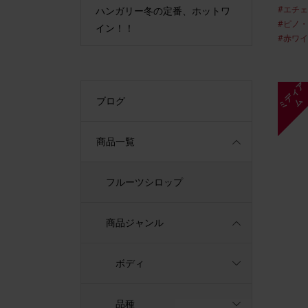
#エチ
ープンいたしま
ハンガリー冬の定番、ホットワ
最古の貴
#ピノ
イン！！
#赤ワ
ミ
デ
ィ
ア
ブログ
ム
商品一覧
フルーツシロップ
商品ジャンル
ボディ
品種