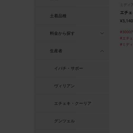
ミディ
エチェ
土着品種
¥3,140
#3000
料金から探す
#エチ
#ミデ
生産者
イパチ・サボー
ヴィリアン
エチェキ・クーリア
グンツェル