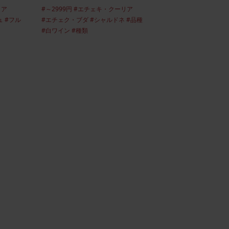
ハンガリー冬の定番、ホットワ
リア
#～2999円
#エチェキ・クーリア
ュ
#フル
#エチェク・ブダ
#シャルドネ
#品種
イン！！
#白ワイン
#種類