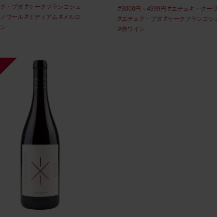
ェク・ブダ
#ケークフランコシュ
腐ワイン
リニューアルオープンいたしま
#3000円～4999円
#エチェキ・クー
・ノワール
#ミディアム
#メルロ
#エチェク・ブダ
#ケークフランコシ
した
イン
#赤ワイン