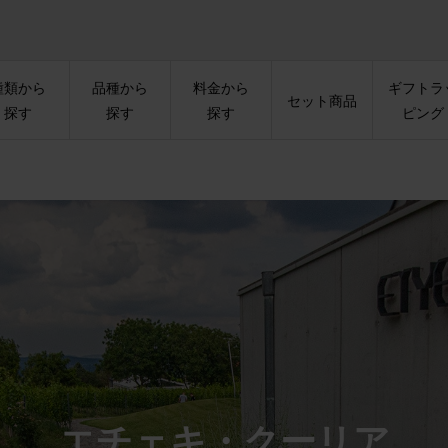
種類から
品種から
料金から
ギフトラ
セット商品
探す
探す
探す
ピング
エチェキ・クーリア