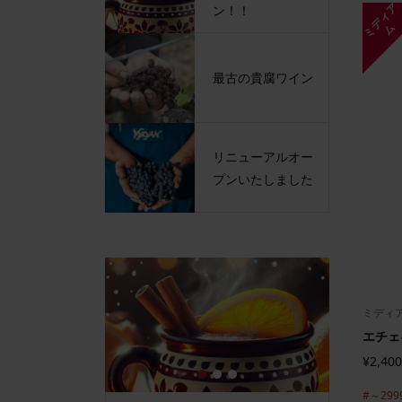
ミ
デ
ィ
ア
ン！！
ム
最古の貴腐ワイン
リニューアルオー
プンいたしました
ミディ
エチェキ
¥2,400
1
2
3
#～299