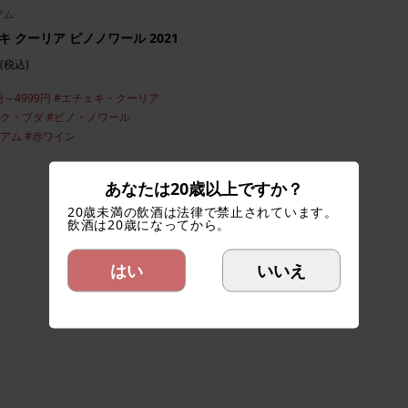
アム
キ クーリア ピノノワール 2021
(税込)
円～4999円
#エチェキ・クーリア
ェク・ブダ
#ピノ・ノワール
ィアム
#赤ワイン
あなたは20歳以上ですか？
20歳未満の飲酒は法律で禁止されています。
飲酒は20歳になってから。
はい
いいえ