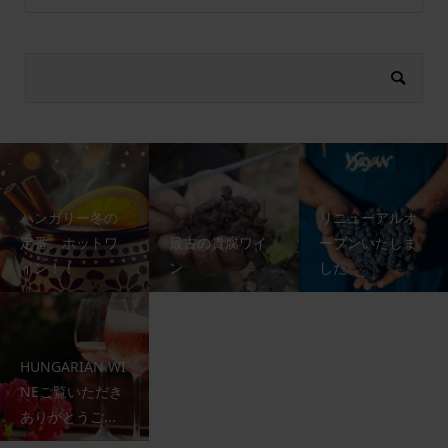
ハンガリー冬の
リニューアルオ
定番、ホットワ
最古の貴腐ワイ
ープンいたしま
イン！！
ン
した
HUNGARIAN WI
NEご覧いただき
ありがとうご...