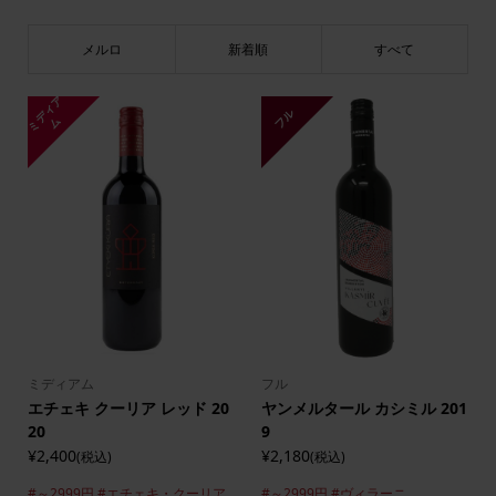
メルロ
新着順
すべて
ミ
デ
ィ
ア
フル
ム
ミディアム
フル
エチェキ クーリア レッド 20
ヤンメルタール カシミル 201
20
9
¥2,400
¥2,180
(税込)
(税込)
#～2999円
#エチェキ・クーリア
#～2999円
#ヴィラーニ