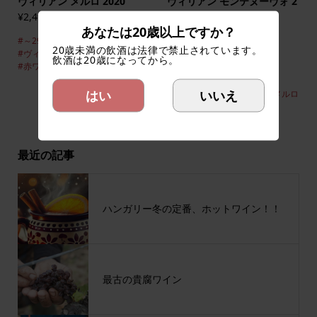
ヴィリアン メルロ 2020
ヴィリアン モンテヌーヴォ 2
019
¥2,490
(税込)
あなたは20歳以上ですか？
¥2,490
(税込)
#～2999円
#ヴィラーニ
20歳未満の飲酒は法律で禁止されています。
#ヴィリアン
#フル
#メルロ
#～2999円
#ヴィラーニ
飲酒は20歳になってから。
#赤ワイン
#ヴィリアン
#カベルネ・ソーヴィニヨン
はい
いいえ
#カベルネ・フラン
#フル
#メルロ
#赤ワイン
最近の記事
ハンガリー冬の定番、ホットワイン！！
最古の貴腐ワイン