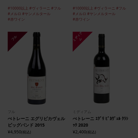
#10000以上
#ヴィラーニ
#フル
#10000以上
#ヴィラーニ
#フル
#メルロ
#ヤンメルタール
#メルロ
#ヤンメルタール
#赤ワイン
#赤ワイン
ミ
デ
ィ
ア
フル
ム
フル
ミディアム
ぺトレーニ エグリビカヴェル
ぺトレーニ ｴｸﾞﾘ ﾋﾞｶｳﾞｪﾙ ｸﾗｼ
ビッグバンド 2015
ｯｸ 2020
¥4,950
¥2,400
(税込)
(税込)