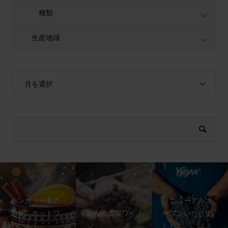
種類
生産地域
月を選択
ハンガリー冬の
リニューアルオ
定番、ホットワ
最古の貴腐ワイ
ープンいたしま
イン！！
ン
した