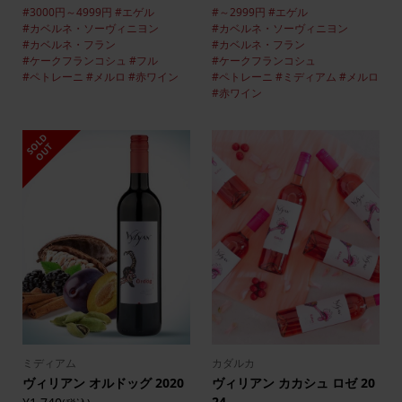
#3000円～4999円
#エゲル
#～2999円
#エゲル
#カベルネ・ソーヴィニヨン
#カベルネ・ソーヴィニヨン
#カベルネ・フラン
#カベルネ・フラン
#ケークフランコシュ
#フル
#ケークフランコシュ
#ペトレーニ
#メルロ
#赤ワイン
#ペトレーニ
#ミディアム
#メルロ
#赤ワイン
S
L
D
O
U
O
T
ミディアム
カダルカ
ヴィリアン オルドッグ 2020
ヴィリアン カカシュ ロゼ 20
24