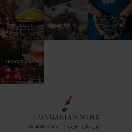
ハンガリー冬の
リニューアルオ
定番、ホットワ
最古の貴腐ワイ
ープンいたしま
イン！！
ン
した
HUNGARIAN WI
NEご覧いただき
ありがとうご...
HUNGARIAN WINE｜知らなかった美味しさ🍷