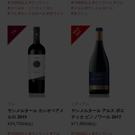
#10000以上
#ヴィラーニ
#10000以上
#ヴィラーニ
#フル
#カベルネ・ソーヴィニヨン
#メルロ
#ヤンメルタール
#フル
#ヤンメルタール
#赤ワイン
#赤ワイン
S
L
D
O
U
フル
O
T
フル
ミディアム
ヤンメルタール カシオペアメ
ヤンメルタール アルス ポエ
ルロ 2015
ティカ ピノノワール 2017
¥24,750
¥11,880
(税込)
(税込)
#10000以上
#ヴィラーニ
#フル
#10000以上
#ヴィラーニ