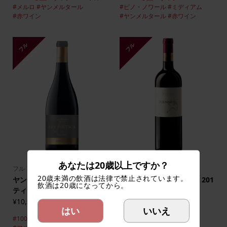
#メルロ
#ヤンメルタール
#ピノ・ノワール
#ミディアム
#赤ワイン
#ヤンメルタール
#赤ワイン
フル
フル
あなたは20歳以上ですか？
フル
フル
20歳未満の飲酒は法律で禁止されています。
ヤンメルタール アルス ポエ
ヴィリアン デュエニウム 201
飲酒は20歳になってから。
ティカ シラー 2020
2
¥10,900
¥11,000
(税込)
(税込)
はい
いいえ
#10000以上
#ヴィラーニ
#シラー
#10000以上
#ヴィラーニ