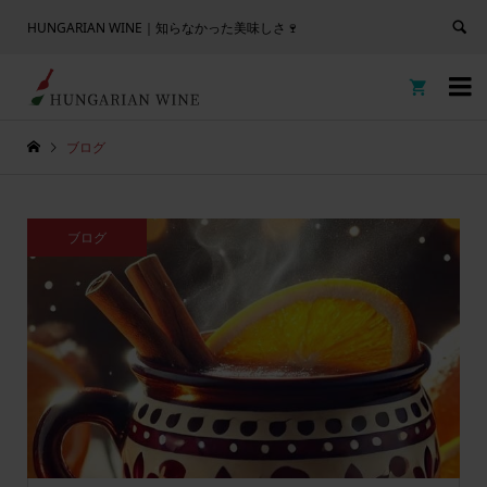
HUNGARIAN WINE｜知らなかった美味しさ🍷


ブログ
ブログ