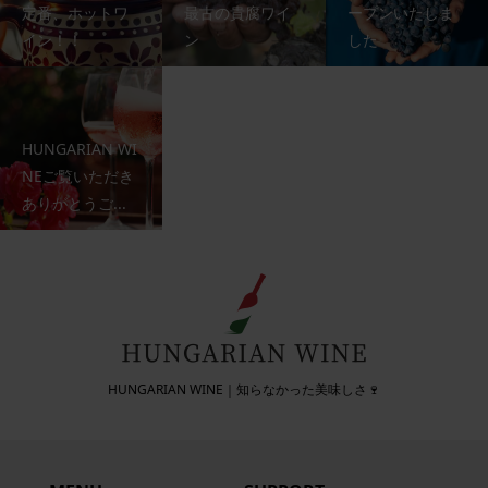
定番、ホットワ
最古の貴腐ワイ
ープンいたしま
イン！！
ン
した
HUNGARIAN WI
NEご覧いただき
ありがとうご...
HUNGARIAN WINE｜知らなかった美味しさ🍷