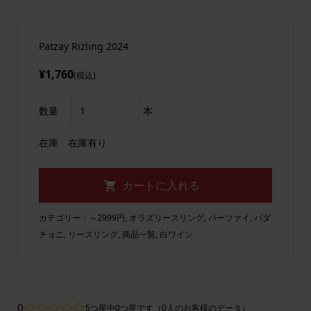
Patzay Rizling 2024
¥1,760
(税込)
数量
本
在庫
在庫有り
カテゴリー：
～2999円
,
オラズリースリング
,
パーツァイ
,
バダ
チョニ
,
リースリング
,
商品一覧
,
白ワイン
0
5つ星中0つ星です（0人のお客様のデータ）