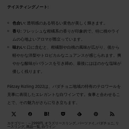
テイスティングノート:
色合い:
透明感のある明るい黄色が美しく輝きます。
香り:
フレッシュな柑橘系の香りが印象的で、特に桃やライ
ムの心地よいアロマが際立っています。
味わい:
口に含むと、柑橘類や白桃の風味が広がり、後から
軽やかな洋梨やトロピカルなニュアンスが感じられます。爽
やかな酸味がバランスを引き締め、最後にはほのかな塩味が
優しく残ります。
Pátzay Rizling 2022は、バダチョニ地域の特有のテロワールを
見事に表現したエレガントな白ワインです。食事と合わせるこ
とで、その魅力がさらに引き立ちます。
カテゴリー：
～2999円
,
オラズリースリング
,
パーツァイ
,
バダチョニ
,
リ
ースリング
,
商品一覧
,
白ワイン