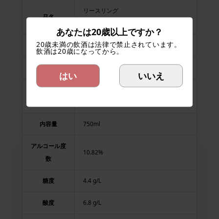
リースリング
品名
Rizling
あなたは20歳以上ですか？
20歳未満の飲酒は法律で禁止されています。
収穫年
2024
飲酒は20歳になってから。
タイプ
白 ドライ
はい
いいえ
オラスリースリング 50% 、リースリン
品種
グ 50%
内容量
750ml
アルコール度
10.82%
数
糖度
4.4 g/L
酸度
6.8 g/L