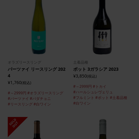
オラズリースリング
土着品種
パーツァイ リースリング 202
ボット 3ガラシア 2023
4
¥3,850
(税込)
¥1,760
(税込)
#～2999円
#トカイ
#ハールシュレヴェリュ
#～2999円
#オラズリースリング
#フルミント
#ボット
#土着品種
#パーツァイ
#バダチョニ
#白ワイン
#リースリング
#白ワイン
S
L
D
O
U
O
T