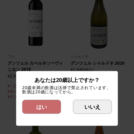
フル
シャルドネ
グンツェル カベルネソーヴィ
グンツェル シャルドネ 2020
ニヨン 2018
¥2,840
(税込)
¥2,970
(税込)
あなたは20歳以上ですか？
#～2999円
#グンツェル
#シャルドネ
#白ワイン
#～2999円
20歳未満の飲酒は法律で禁止されています。
飲酒は20歳になってから。
#カベルネ・ソーヴィニヨン
#グンツェル
#フル
#赤ワイン
はい
いいえ