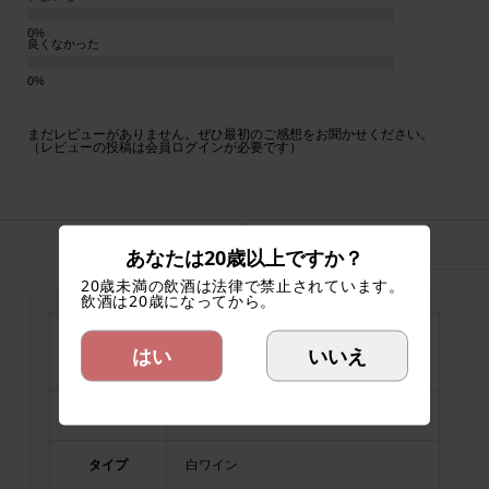
良くなかった
まだレビューがありません。ぜひ最初のご感想をお聞かせください。
（レビューの投稿は会員ログインが必要です）
スペック
ワイナリー
あなたは20歳以上ですか？
20歳未満の飲酒は法律で禁止されています。
飲酒は20歳になってから。
ヴィラーニ トラミニ
はい
いいえ
品名
Villanyi Tramini
収穫年
2020
タイプ
白ワイン