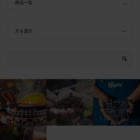
商品一覧
月を選択
ハンガリー冬の
リニューアルオ
定番、ホットワ
最古の貴腐ワイ
ープンいたしま
イン！！
ン
した