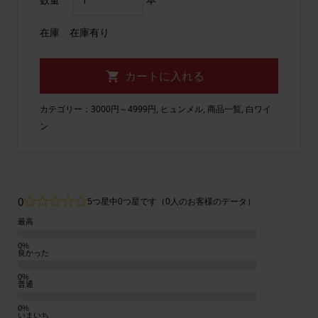
在庫
在庫有り
カテゴリー：
3000円～4999円
,
ヒュンメル
,
商品一覧
,
白ワイ
ン
0
5つ星中0つ星です（0人のお客様のデータ）
最高
良かった
普通
いまいち