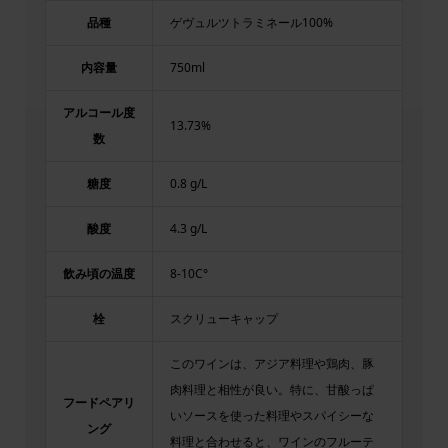
品種
ゲヴュルツトラミネール100%
内容量
750ml
アルコール度
13.73%
数
糖度
0.8 g/L
酸度
4.3 g/L
飲み頃の温度
8-10C°
栓
スクリューキャップ
このワインは、アジア料理や鶏肉、豚
肉料理と相性が良い。特に、甘酸っぱ
フードペアリ
いソースを使った料理やスパイシーな
ング
料理と合わせると、ワインのフルーテ