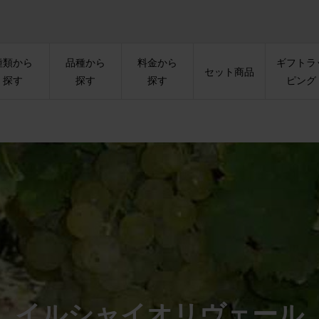
種類から
品種から
料金から
ギフトラ
セット商品
探す
探す
探す
ピング
イルシャイオリヴェール