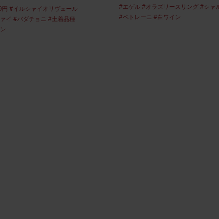
#エゲル
#オラズリースリング
#シャ
腐ワイン
リニューアルオープンいたしま
9円
#イルシャイオリヴェール
#ペトレーニ
#白ワイン
ツァイ
#バダチョニ
#土着品種
した
イン