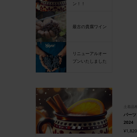
ン！！
最古の貴腐ワイン
リニューアルオー
プンいたしました
土着品
パーツ
2024
1
2
3
¥1,820