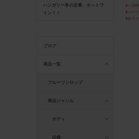
ープンいたしま
ハンガリー冬の定番、ホットワ
最古の貴
#～299
#パー
イン！！
#白ワ
ブログ
商品一覧
フルーツシロップ
商品ジャンル
ボディ
品種