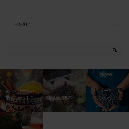
月を選択
ハンガリー冬の
リニューアルオ
定番、ホットワ
最古の貴腐ワイ
ープンいたしま
イン！！
ン
した