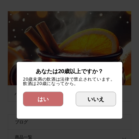
あなたは20歳以上ですか？
20歳未満の飲酒は法律で禁止されています。
1
2
3
飲酒は20歳になってから。
ハンガリー冬の定番、ホットワイン！！
はい
いいえ
ブログ
商品一覧