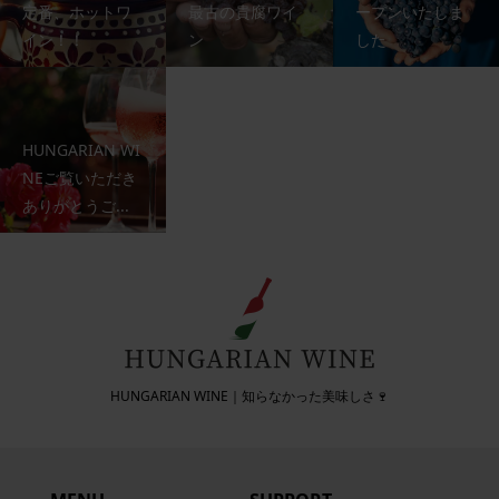
定番、ホットワ
最古の貴腐ワイ
ープンいたしま
イン！！
ン
した
HUNGARIAN WI
NEご覧いただき
ありがとうご...
HUNGARIAN WINE｜知らなかった美味しさ🍷