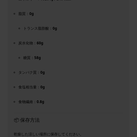
脂質：
0g
トランス脂肪酸：
0g
炭水化物：
60g
糖質：
58g
タンパク質：
0g
食塩相当量：
0g
食物繊維：
0.8g
📦 保存方法
乾燥した涼しい場所に保存してください。