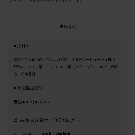
成分情報
■ 原材料
果糖ぶどう糖シロップおよび砂糖、
ラズベリーピューレ（最小
50%）
、クエン酸、アスコルビン酸（ビタミンC）、ルビニ濃縮
液、天然香料
■ 水溶性固形分
最低66リファレンス%
🔬 栄養成分表示（100mlあたり）
エネルギー：
1020 kJ / 240 kcal