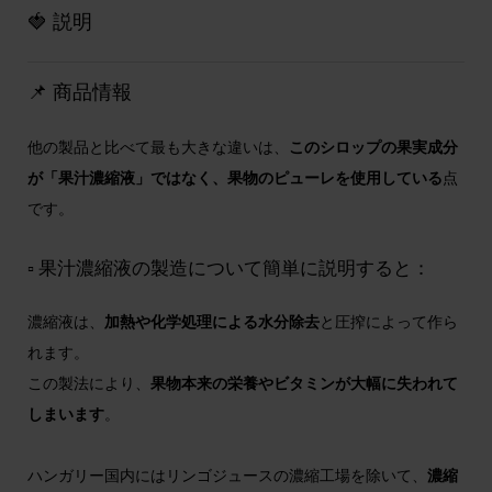
🍓 説明
📌 商品情報
他の製品と比べて最も大きな違いは、
このシロップの果実成分
が「果汁濃縮液」ではなく、果物のピューレを使用している
点
です。
▫️ 果汁濃縮液の製造について簡単に説明すると：
濃縮液は、
加熱や化学処理による水分除去
と圧搾によって作ら
れます。
この製法により、
果物本来の栄養やビタミンが大幅に失われて
しまいます
。
ハンガリー国内にはリンゴジュースの濃縮工場を除いて、
濃縮