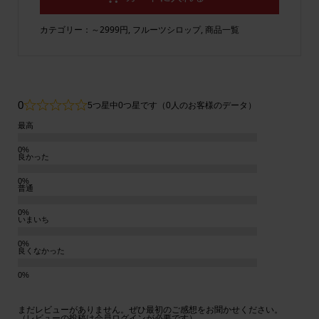
カテゴリー：
～2999円
,
フルーツシロップ
,
商品一覧
0
5つ星中0つ星です（0人のお客様のデータ）
最高
良かった
普通
いまいち
良くなかった
まだレビューがありません。ぜひ最初のご感想をお聞かせください。
（レビューの投稿は会員ログインが必要です）