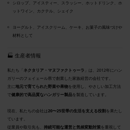
シロップ、アイスティー、スラッシー、ホットドリンク、ホ
ットワイン、カクテル、シェイク
ヨーグルト、アイスクリーム、ケーキ、お菓子の風味づけや
材料として
🏭 生産者情報
私たち「
ネクタリア・マヌファクトゥーラ
」は、2012年にハン
ガリーのフェイェール県で創業した家族経営の会社です。
主に
地元で育てられた野菜や果物
を使用し、やさしい加工方法
で
健康的で高品質なハンガリー製品
を製造しています。
現在、私たちの会社は
20〜25世帯の生活を支える役割
を果たし
ています。
従業員や取引先も、
持続可能な運営と気候変動対策
を重視して