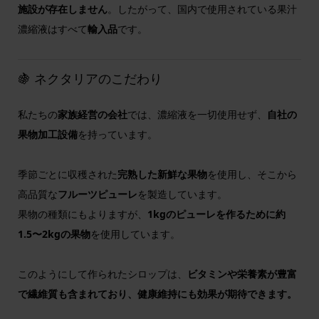
施設が存在しません
。したがって、国内で使用されている果汁
濃縮液はすべて
輸入品
です。
🍇 ネクタリアのこだわり
私たちの
家族経営の会社
では、濃縮液を一切使用せず、
自社の
果物加工設備
を持っています。
季節ごとに収穫された
完熟した新鮮な果物
を使用し、そこから
高品質な
フルーツピューレ
を製造しています。
果物の種類にもよりますが、
1kgのピューレを作るために約
1.5〜2kgの果物
を使用しています。
このようにして作られたシロップは、
ビタミンや栄養素が豊富
で繊維質も含まれており、健康維持にも効果が期待できます。