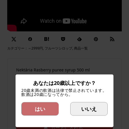
カテゴリー：
～2999円
,
フルーツシロップ
,
商品一覧
Nektária Rasberry puree syrup 500 ml
¥2,570
あなたは20歳以上ですか？
(税込)
20歳未満の飲酒は法律で禁止されています。
飲酒は20歳になってから。
数量
はい
いいえ
在庫
在庫有り