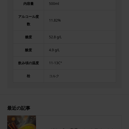
内容量
500ml
アルコール度
11.82%
数
糖度
52.8 g/L
酸度
4.9 g/L
飲み頃の温度
11-13C°
栓
コルク
最近の記事