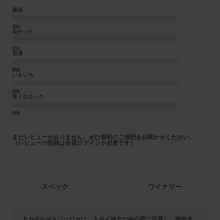
最高
良かった
普通
いまいち
良くなかった
まだレビューがありません。ぜひ最初のご感想をお聞かせください。
（レビューの投稿は会員ログインが必要です）
スペック
ワイナリー
トカイヘートソーローは、トカイ地方の中心部に位置し、南向き