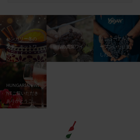
ハンガリー冬の
リニューアルオ
定番、ホットワ
最古の貴腐ワイ
ープンいたしま
イン！！
ン
した
HUNGARIAN WI
NEご覧いただき
ありがとうご...