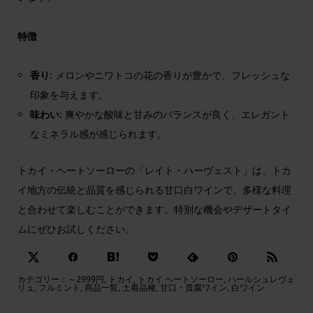
特徴
香り
: メロンやニワトコの花の香りが豊かで、フレッシュな
印象を与えます。
味わい
: 爽やかな酸味と甘みのバランスが良く、エレガント
なミネラル感が感じられます。
トカイ・ヘートソーローの「レイト・ハーヴェスト」は、トカ
イ地方の伝統と品質を感じられる甘口白ワインで、多様な料理
と合わせて楽しむことができます。特別な機会やデザートタイ
ムにぜひお試しください。
カテゴリー：
～2999円
,
トカイ
,
トカイ ヘートソーロー
,
ハールシュレヴェ
リュ
,
フルミント
,
商品一覧
,
土着品種
,
甘口・貴腐ワイン
,
白ワイン