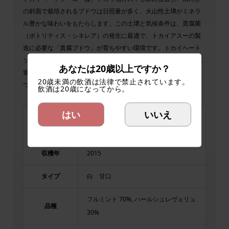
の斜面で栽培されるブドウは日照量が多く、火山性土壌がミネラ
ル豊かな味わいをもたらします。この土壌と気候条件は、貴腐菌
（ボトリティス・シネレア）の発生に最適で、トカイアスーの製
造に必要な「貴腐ブドウ」が育ちやすい環境です。トカイヘート
ソーローの歴史は長く1502年に創設され、歴史的にハンガリー王
あなたは20歳以上ですか？
室や貴族に愛されてきたワイン生産地です。近年は、伝統を守り
20歳未満の飲酒は法律で禁止されています。
つつ、最新の技術も取り入れたワイン作りを行っています。
飲酒は20歳になってから。
はい
いいえ
レイトハーベスト
品名
Late Harvest
収穫年
2015
タイプ
白 甘口
フルミント 70%, ハールシュレヴェリュ
品種
30%