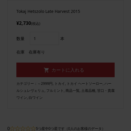
Tokaj Hetszolo Late Harvest 2015
¥2,730
(税込)
数量
本
在庫
在庫有り
カテゴリー：
～2999円
,
トカイ
,
トカイ ヘートソーロー
,
ハー
ルシュレヴェリュ
,
フルミント
,
商品一覧
,
土着品種
,
甘口・貴腐
ワイン
,
白ワイン
0
5つ星中0つ星です（0人のお客様のデータ）