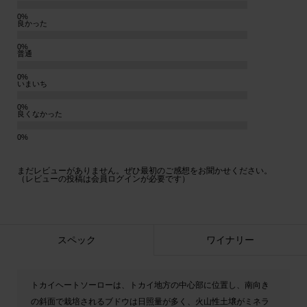
良かった
普通
いまいち
良くなかった
まだレビューがありません。ぜひ最初のご感想をお聞かせください。
（レビューの投稿は会員ログインが必要です）
スペック
ワイナリー
トカイヘートソーローは、トカイ地方の中心部に位置し、南向き
の斜面で栽培されるブドウは日照量が多く、火山性土壌がミネラ