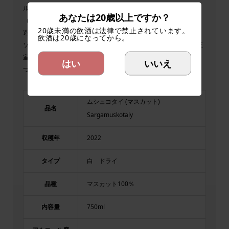
ル豊かな味わいをもたらします。この土壌と気候条件は、貴腐菌
あなたは20歳以上ですか？
（ボトリティス・シネレア）の発生に最適で、トカイアスーの製
20歳未満の飲酒は法律で禁止されています。
造に必要な「貴腐ブドウ」が育ちやすい環境です。トカイヘート
飲酒は20歳になってから。
ソーローの歴史は長く1502年に創設され、歴史的にハンガリー王
室や貴族に愛されてきたワイン生産地です。近年は、伝統を守り
はい
いいえ
つつ、最新の技術も取り入れたワイン作りを行っています。
ムシュコタイ (マスカット)
品名
Sargamuskotaly
収穫年
2022
タイプ
白 ドライ
品種
マスカット100％
内容量
750ml