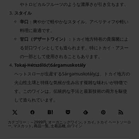
やトロピカルフルーツのような濃厚さが引き立ちます。
スタイル
辛口
：爽やかで軽やかなスタイル。アペリティフや軽い
料理に最適です。
甘口（デザートワイン）
：トカイ地方特有の貴腐菌によ
る甘口ワインとしても造られます。特にトカイ・アスー
の一部として使用されることもあります。
Tokaj-HétszőlőのSárgamuskotály
ヘットスローが生産するSárgamuskotályは、トカイ地方の
火山性土壌と特殊な気候が生み出す複雑な味わいが特徴で
す。このワインは、伝統的な手法と最新技術の両方を駆使
して造られています。
カテゴリー：
～2999円
,
オーガニックワイン
,
トカイ
,
トカイ ヘートソーロ
ー
,
マスカット
,
商品一覧
,
土着品種
,
白ワイン