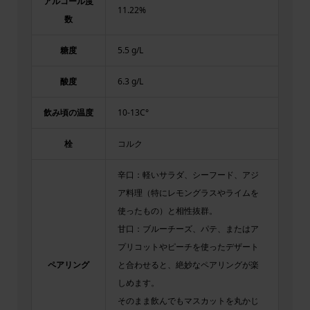
アルコール度
11.22%
数
糖度
5.5 g/L
酸度
6.3 g/L
飲み頃の温度
10-13C°
栓
コルク
辛口：軽いサラダ、シーフード、アジ
ア料理（特にレモングラスやライムを
使ったもの）と相性抜群。
甘口：ブルーチーズ、パテ、またはア
プリコットやピーチを使ったデザート
ペアリング
と合わせると、絶妙なペアリングが楽
しめます。
そのまま飲んでもマスカットを丸かじ