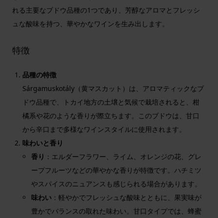
れる主要なブドウ品種の1つであり、芳醇なアロマとフレッシ
ュな酸味を持つ、華やかなワインを生み出します。
特徴
品種の特徴
Sárgamuskotály（黄マスカット）は、アロマティックなブ
ドウ品種で、トカイ地方の土壌と気候で栽培されると、柑
橘系や花のような香りが際立ちます。このブドウは、甘口
から辛口まで多様なワインスタイルに使用されます。
味わいと香り
香り
：エルダーフラワー、ライム、オレンジの花、グレ
ープフルーツなどの華やかな香りが特徴です。ハチミツ
やスパイスのニュアンスも感じられる場合があります。
味わい
：軽やかでフレッシュな酸味とともに、果実味が
豊かでバランスの取れた味わい。甘口タイプでは、蜂蜜