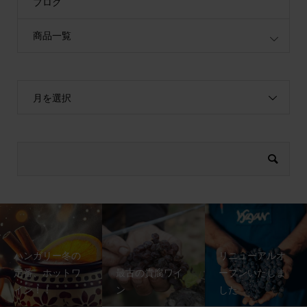
ブログ
商品一覧
月を選択
ハンガリー冬の
リニューアルオ
定番、ホットワ
最古の貴腐ワイ
ープンいたしま
イン！！
ン
した