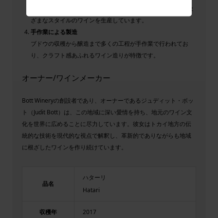
フルミントやハーシュレヴェリュー（地元の品種）など、さま
ざまなスタイルのワインを生産しています。
手作業による製造
ブドウの収穫から醸造まで多くの工程が手作業で行われてお
り、クラフト感あふれるワイン造りが特徴です。
オーナー/ワインメーカー
Bott Wineryの創設者であり、オーナーであるジュディット・ボッ
ト（Judit Bott）は、この地域に深い愛情を持ち、地元のワイン文
化を世界に広めることに尽力しています。彼女はトカイ地方の伝
統的な技術を現代的な視点で解釈し、革新的でありながらも地域
に根ざしたワインを作り続けています。
ハターリ
品名
Hatari
収穫年
2017