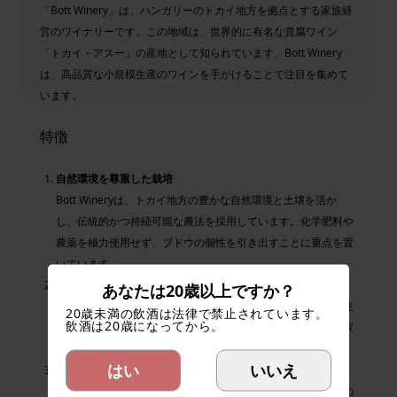
「Bott Winery」は、ハンガリーのトカイ地方を拠点とする家族経
営のワイナリーです。この地域は、世界的に有名な貴腐ワイン
「トカイ・アスー」の産地として知られています。Bott Winery
は、高品質な小規模生産のワインを手がけることで注目を集めて
います。
特徴
自然環境を尊重した栽培
Bott Wineryは、トカイ地方の豊かな自然環境と土壌を活か
し、伝統的かつ持続可能な農法を採用しています。化学肥料や
農薬を極力使用せず、ブドウの個性を引き出すことに重点を置
いています。
小ロット生産
あなたは20歳以上ですか？
ワインの生産量は非常に少なく、一つひとつの工程に細心の注
20歳未満の飲酒は法律で禁止されています。
飲酒は20歳になってから。
意を払っています。このため、ワインは希少性が高く、愛好家
の間で高い評価を受けています。
はい
いいえ
トカイ地方の多様なスタイル
トカイ・アスーなどの伝統的な甘口ワインだけでなく、辛口の