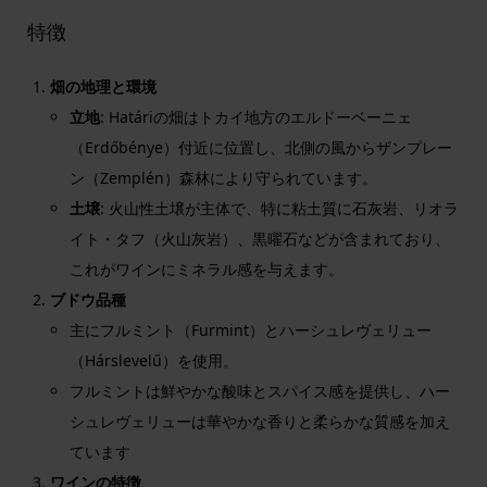
特徴
畑の地理と環境
立地
: Határiの畑はトカイ地方のエルドーベーニェ
（Erdőbénye）付近に位置し、北側の風からザンプレー
ン（Zemplén）森林により守られています。
土壌
: 火山性土壌が主体で、特に粘土質に石灰岩、リオラ
イト・タフ（火山灰岩）、黒曜石などが含まれており、
これがワインにミネラル感を与えます。
ブドウ品種
主にフルミント（Furmint）とハーシュレヴェリュー
（Hárslevelű）を使用。
フルミントは鮮やかな酸味とスパイス感を提供し、ハー
シュレヴェリューは華やかな香りと柔らかな質感を加え
ています​
ワインの特徴