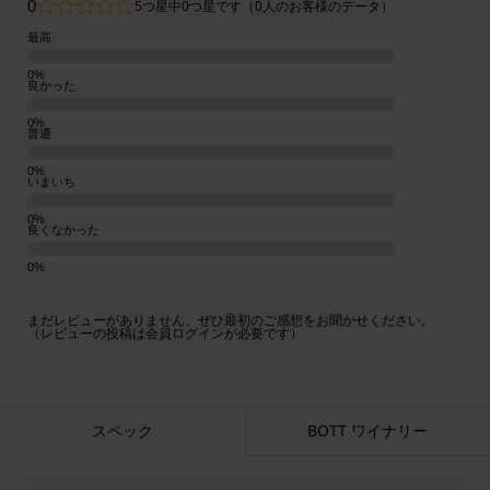
0
5つ星中0つ星です（0人のお客様のデータ）
最高
良かった
普通
いまいち
良くなかった
まだレビューがありません。ぜひ最初のご感想をお聞かせください。
（レビューの投稿は会員ログインが必要です）
スペック
BOTT ワイナリー