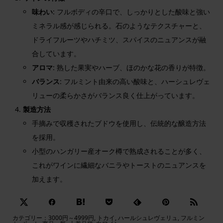
味わい
: フルボディの辛口で、しっかりとした酸味と強い
ミネラル感が感じられる。石のようなテクスチャーと、
ドライフルーツやハチミツ、スパイスのニュアンスが融
合しています。
アロマ
: 熟した果実やハーブ、ほのかな花の香りが特徴。
バランス
: フルミント由来の高い酸味と、ハーシュレヴェ
リューの柔らかさがバランス良く仕上がっています。
製造方法
手摘みで収穫されたブドウを使用し、伝統的な醸造方法
を採用。
小型のハンガリー産オーク樽で熟成されることが多く、
これがワインに繊細なバニラやトーストのニュアンスを
加えます。
カテゴリー：
3000円～4999円
,
トカイ
,
ハールシュレヴェリュ
,
フルミン