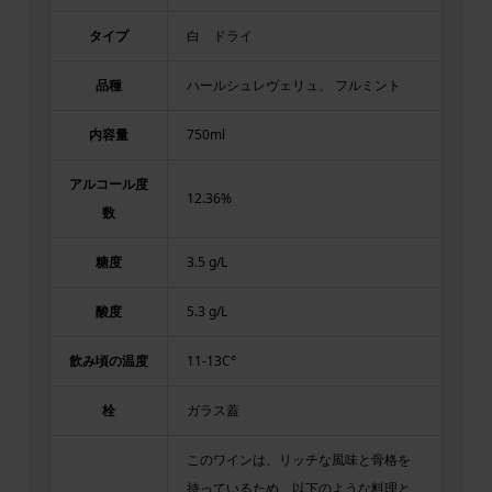
タイプ
白 ドライ
品種
ハールシュレヴェリュ、 フルミント
内容量
750ml
アルコール度
12.36%
数
糖度
3.5 g/L
酸度
5.3 g/L
飲み頃の温度
11-13C°
栓
ガラス蓋
このワインは、リッチな風味と骨格を
持っているため、以下のような料理と