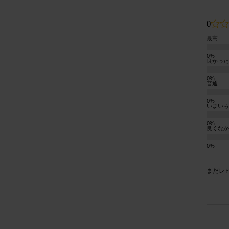
0
最高
良かった
普通
いまいち
良くなか
まだレ