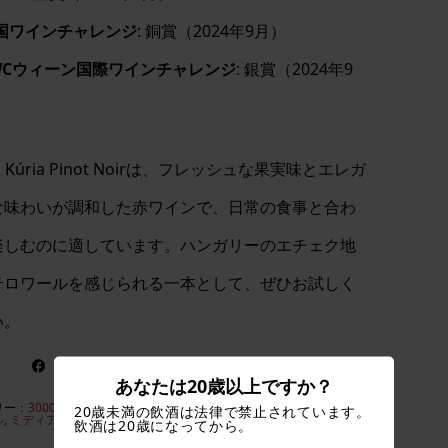
国ワインチャレンジ
: 銅賞（2024年9月）
WCウィーン国際ワインチャレンジ
: 銀賞（2024年9
）
ki Kúria Pinot Noirは、フレッシュな果実味とエレガ
な味わいが調和した赤ワインで、日常の食事と合わ
楽しむのに適しています。ハンガリーのエチェク地
テロワールを感じられる一本として、ぜひお試しく
い。
あなたは20歳以上ですか？
リー：
3000円～4999円
,
エチェキ・クーリア
,
エチェク・ブダ
,
ピノ・
20歳未満の飲酒は法律で禁止されています。
ル
,
ミディアム
,
商品一覧
,
赤ワイン
飲酒は20歳になってから。