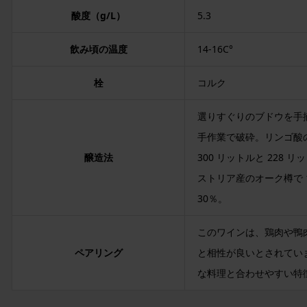
酸度（g/L）
5.3
飲み頃の温度
14-16C°
栓
コルク
選りすぐりのブドウを手
手作業で破砕。リンゴ酸
醸造法
300 リットルと 228
ストリア産のオーク樽で 
30％。
このワインは、鶏肉や鴨
ペアリング
と相性が良いとされてい
な料理と合わせやすい特