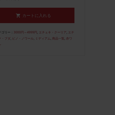
テゴリー：
3000円～4999円
,
エチェキ・クーリア
,
エチ
ク・ブダ
,
ピノ・ノワール
,
ミディアム
,
商品一覧
,
赤ワ
ン