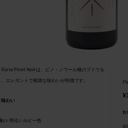
ki Kúria Pinot Noirは、ピノ・ノワール種のブドウを
し、エレガントで複雑な味わいが特徴です。
Et
¥
と味わい
数
合い
: 明るいルビー色
在