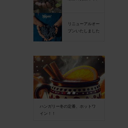
リニューアルオー
プンいたしました
1
2
3
ープンいたしま
ハンガリー冬の定番、ホットワ
最古の貴
イン！！