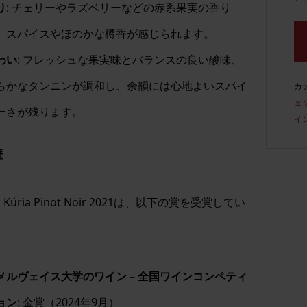
り
: チェリーやラズベリーなどの赤系果実の香り
、スパイスやほのかな樽香が感じられます。
わい
: フレッシュな果実味とバランスの良い酸味、
らかなタンニンが調和し、余韻には心地よいスパイ
カ
ェ
ーさが残ります。
イ
歴
ki Kúria Pinot Noir 2021は、以下の賞を受賞してい
：
メルヴェイス大学のワイン – 全国ワインコンペティ
ョン
: 金賞（2024年9月）