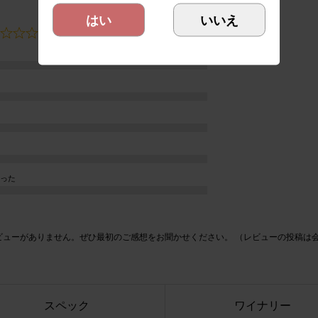
はい
いいえ
5つ星中0つ星です（0人のお客様のデータ）
った
ビューがありません。ぜひ最初のご感想をお聞かせください。 （レビューの投稿は
スペック
ワイナリー