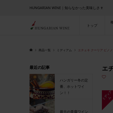
HUNGARIAN WINE｜知らなかった美味しさ🍷
トップ
商品一覧
ミディアム
エチェキ クーリア ピノノワ
エチ
最近の記事
ハンガリー冬の定
番、ホットワイ
ミ
デ
ィ
ア
ン！！
ム
最古の貴腐ワイン