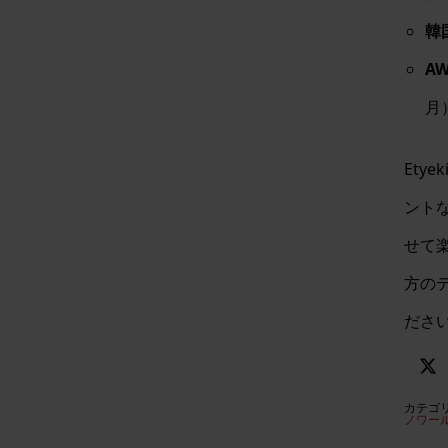
韓
A
月
Etye
ント
せて
方の
ださ
カテゴ
ノワー