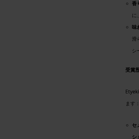
香
に
味
滑
シ
受賞
Etye
ます
セ
シ