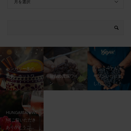
月を選択
ハンガリー冬の
リニューアルオ
定番、ホットワ
最古の貴腐ワイ
ープンいたしま
イン！！
ン
した
HUNGARIAN WI
NEご覧いただき
ありがとうご...