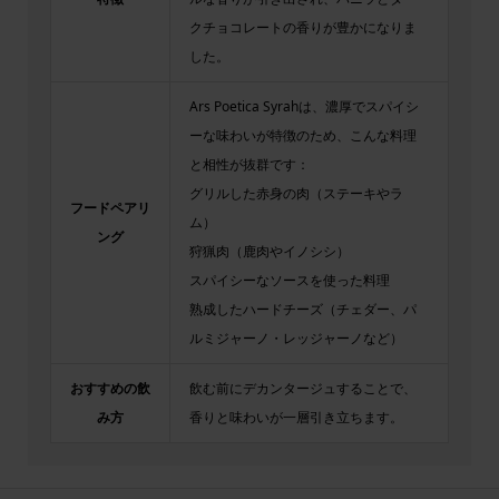
クチョコレートの香りが豊かになりま
した。
Ars Poetica Syrahは、濃厚でスパイシ
ーな味わいが特徴のため、こんな料理
と相性が抜群です：
グリルした赤身の肉（ステーキやラ
フードペアリ
ム）
ング
狩猟肉（鹿肉やイノシシ）
スパイシーなソースを使った料理
熟成したハードチーズ（チェダー、パ
ルミジャーノ・レッジャーノなど）
おすすめの飲
飲む前にデカンタージュすることで、
み方
香りと味わいが一層引き立ちます。