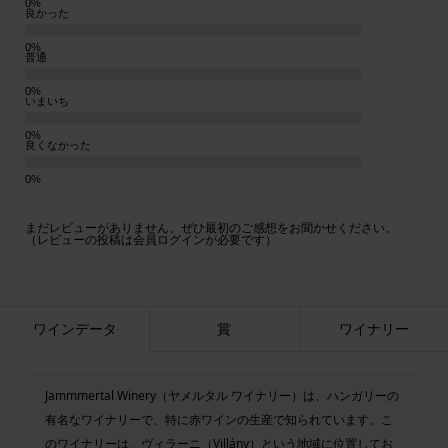
良かった
普通
いまいち
良くなかった
まだレビューがありません。ぜひ最初のご感想をお聞かせください。
（レビューの投稿は会員ログインが必要です）
ワインデータ
賞
ワイナリー
Jammmertal Winery（ヤメルタル ワイナリー）は、ハンガリーの
有名なワイナリーで、特に赤ワインの生産で知られています。こ
のワイナリーは、ヴィラーニ（Villány）という地域に位置してお