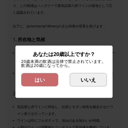
り、この地域はハンガリーで最高品質の赤ワインの産地として広
く認識されています。
以下に、Jammmertal Wineryの主な特徴や背景を挙げます：
1.
所在地と気候
Jammmertal Winery（ヤメルタル ワイナリー）は、ハンガリー
あなたは20歳以上ですか？
南部ヴィラーニに位置し、温暖な気候と肥沃な土壌がワイン造
20歳未満の飲酒は法律で禁止されています。
飲酒は20歳になってから。
りに最適です。
地中海性気候の影響を受け、赤ワイン用のブドウ品種が特に適
はい
いいえ
しています。
2.
ワイナリーの特徴
高品質な赤ワインに特化し、伝統とモダン技術を融合させたワ
イン造りを行っています。
ワインは特にフルボディで、深みのある味わいが特徴。
一部のワインは国際的なコンテストで高評価を獲得していま