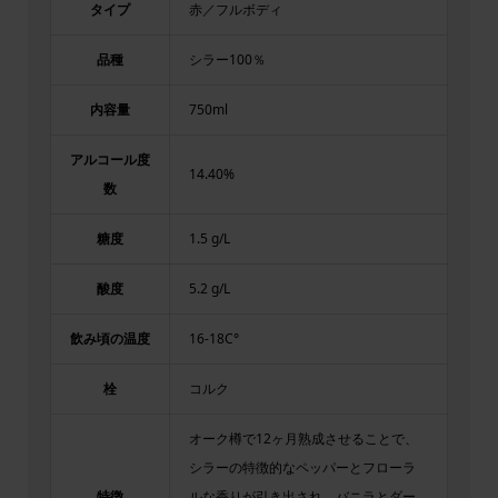
タイプ
赤／フルボディ
品種
シラー100％
内容量
750ml
アルコール度
14.40%
数
糖度
1.5 g/L
酸度
5.2 g/L
飲み頃の温度
16-18C°
栓
コルク
オーク樽で12ヶ月熟成させることで、
シラーの特徴的なペッパーとフローラ
特徴
ルな香りが引き出され、バニラとダー