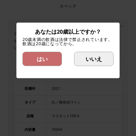
スペック
「Felso Mo-I Arany Muskotaly」は、マスカットの爽やかな味わい
あなたは20歳以上ですか？
と甘味のバランスが良い微発泡ワインで、エゲル地方のテロワー
20歳未満の飲酒は法律で禁止されています。
ルを感じられる一本です。軽やかな甘さと芳醇な香りを楽しみた
飲酒は20歳になってから。
い方におすすめです。
はい
いいえ
アラニムシュコターイ
品名
Arany Muskotaly
収穫年
2021
タイプ
白／微発泡ワイン
品種
マスカット100％
内容量
750ml