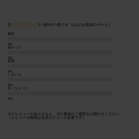
0
5つ星中0つ星です（0人のお客様のデータ）
最高
良かった
普通
いまいち
良くなかった
まだレビューがありません。ぜひ最初のご感想をお聞かせください。
（レビューの投稿は会員ログインが必要です）