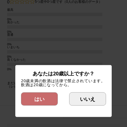
0
5つ星中0つ星です（0人のお客様のデータ）
最高
良かった
普通
いまいち
良くなかった
あなたは20歳以上ですか？
20歳未満の飲酒は法律で禁止されています。
まだレビューがありません。ぜひ最初のご感想をお聞かせください。
飲酒は20歳になってから。
（レビューの投稿は会員ログインが必要です）
はい
いいえ
スペック
ワイナリー