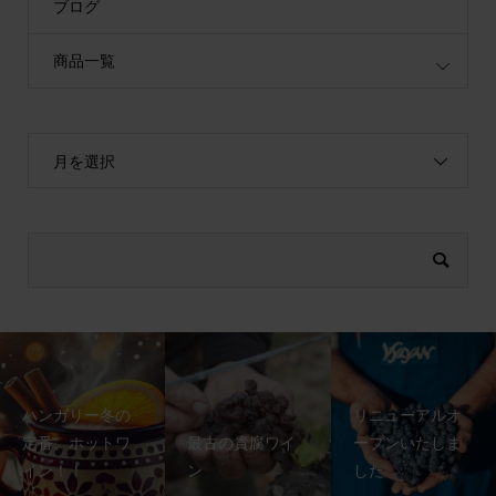
ブログ
商品一覧
月を選択
ハンガリー冬の
リニューアルオ
定番、ホットワ
最古の貴腐ワイ
ープンいたしま
イン！！
ン
した