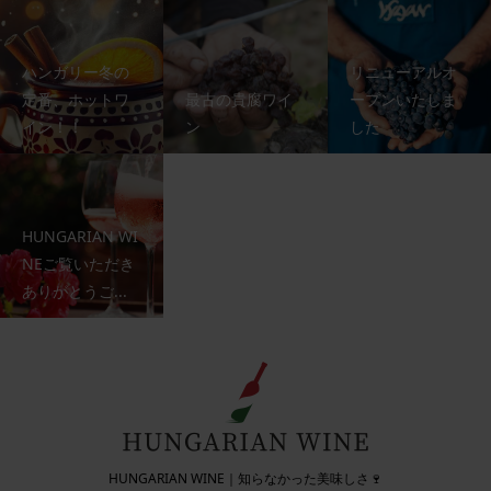
ハンガリー冬の
リニューアルオ
定番、ホットワ
最古の貴腐ワイ
ープンいたしま
イン！！
ン
した
HUNGARIAN WI
NEご覧いただき
ありがとうご...
HUNGARIAN WINE｜知らなかった美味しさ🍷