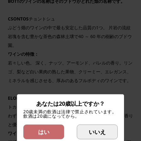
BOTTのワインの名称はそのブドウがとれた畑の名称です。
CSONTOS
チョントシュ
ぶどう畑のワインの中で最も安定した品質の1つ。 片岩の流紋
岩塊を含む豊かな茶色の森林土壌で40 ～ 60 年の樹齢のブドウ
園。
ワインの特徴：
若々しい色。 深く、ナッツ、アーモンド、バレルの香り。リン
ゴ、梨など白い果肉の熟した果物、クリーミー、エレガンス、
ミネラルを感じさせる、厚みのあるフルボディのワインです。
ELOHEGY
エローヘジ
あなたは20歳以上ですか？
トカイ山西部に位置する樹齢40年のぶどう畑。
20歳未満の飲酒は法律で禁止されています。
飲酒は20歳になってから。
わずか0.5ヘクタールの黄土の湿った地域から収穫、豊かな香り
と優れた酸味を持つワイン。
はい
いいえ
ワインの特徴：