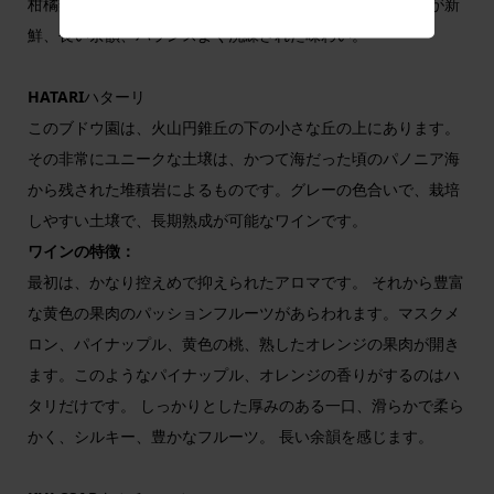
柑橘類の果物とトロピカル的な特徴があります。口当たりが新
鮮、長い余韻、バランスよく洗練された味わい。
HATARI
ハターリ
このブドウ園は、火山円錐丘の下の小さな丘の上にあります。
その非常にユニークな土壌は、かつて海だった頃のパノニア海
から残された堆積岩によるものです。グレーの色合いで、栽培
しやすい土壌で、長期熟成が可能なワインです。
ワインの特徴：
最初は、かなり控えめで抑えられたアロマです。 それから豊富
な黄色の果肉のパッションフルーツがあらわれます。マスクメ
ロン、パイナップル、黄色の桃、熟したオレンジの果肉が開き
ます。このようなパイナップル、オレンジの香りがするのはハ
タリだけです。 しっかりとした厚みのある一口、滑らかで柔ら
かく、シルキー、豊かなフルーツ。 長い余韻を感じます。