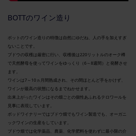
BOTTのワイン造り
ボットのワイン造りの特徴は自然にゆだね、人の手を加えすぎ
ないことです。
ブドウの収穫は厳密に行い、収穫後は220リットルのオーク樽
で天然酵母を使ってワインをゆっくり（6～8週間）と発酵させ
ます。
ワインは7～10ヵ月間熟成され、その間ほとんど手をかけず、
ワインが最高の状態になるまでねかせます。
出来上がったワインはその畑ごとの個性あふれるテロワールを
見事に表現しています。
ボッドワイナリーではブドウ畑でもワイン製造でも、オーガニ
ックワインの生産をしています。
ブドウ畑では化学薬品、農薬、化学肥料を使わずに最小限の介