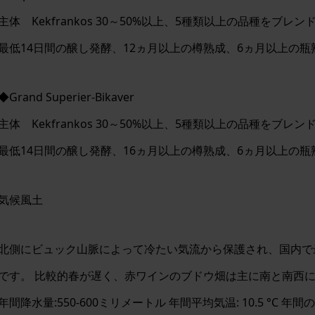
主体 Kekfrankos 30～50%以上、5種類以上の品種をブレン
最低14日間の醸し発酵、12ヵ月以上の樽熟成、6ヵ月以上の瓶
◆Grand Superier-Bikaver
主体 Kekfrankos 30～50%以上、5種類以上の品種をブレン
最低14日間の醸し発酵、16ヵ月以上の樽熟成、6ヵ月以上の瓶
気候風土
北側にビュック山脈によって冷たい気流から保護され、国内で
です。 比較的春が遅く、赤ワインのブドウ畑は主に南と南西
年間降水量:550-600ミリメートル 年間平均気温: 10.5 °C 年間