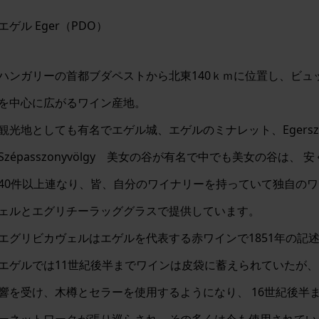
エゲル Eger（PDO）
ハンガリーの首都ブダペストから北東140ｋｍに位置し、ビ
を中心に広がるワイン産地。
観光地としても有名でエゲル城、エゲルのミナレット、Egersz
Szépasszonyvölgy 美女の谷が有名で中でも美女の谷は
40件以上連なり、皆、自分のワイナリーを持っていて独自のワ
ェルとエグリチーラッググラスで提供しています。
エグリビカヴェルはエゲルを代表する赤ワインで1851年の記
エゲルでは11世紀後半までワインは皮袋に蓄えられていたが
響を受け、木樽とセラーを使用するようになり、 16世紀後半