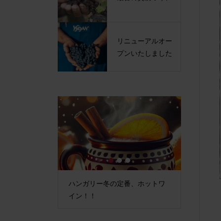
リニューアルオー
プンいたしました
1
2
3
ープンいたしま
ハンガリー冬の定番、ホットワ
最古の貴
イン！！