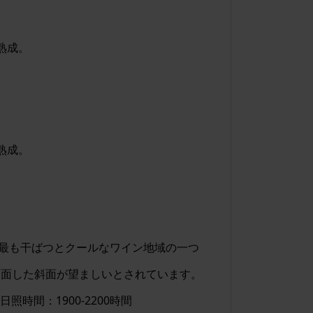
ド
熟成。
ド
熟成。
最も干ばつとクールなワイン地域の一つ
に面した斜面が望ましいとされています。
の日照時間：1900-2200時間