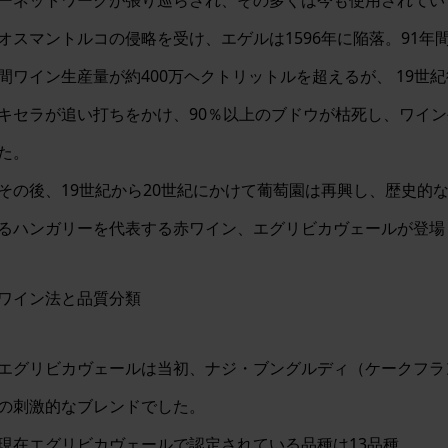
ーネットワークが張り巡らされ、その多くは今も使用されてい
オスマントルコの侵略を受け、エゲルは1596年に陥落。91年
間ワイン生産量が約400万ヘクトリットルを超えるが、 19
キセラが追い打ちをかけ、90％以上のブドウが枯死し、ワイ
た。
その後、19世紀から20世紀にかけて葡萄園は再興し、歴史的な「Bu
るハンガリーを代表する赤ワイン、エグリビカヴェールが登場
ワイン法と品質分類
エグリビカヴェールは当初、ナジ・ブングルディ（ケークフラ
の刺激的なブレンドでした。
現在エグリビカヴェールで認定されている品種は13品種。