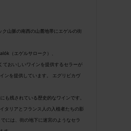
ュック山脈の南西の山麓地帯にエゲルの街
alók（エゲルサローク）、
、 安くておいしいワインを提供するセラーが
インを提供しています。 エグリビカヴ
述にも残されている歴史的なワインです。
、イタリアとフランス人の入植者たちの影
までには、街の地下に迷宮のようなセラ