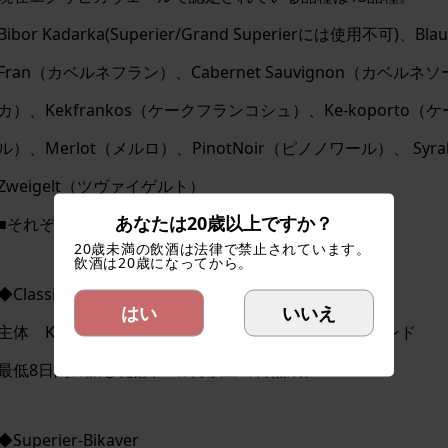
Bibor Kadarka(Superier/Grand Superierには使用不可)
Fran（カベルネフラン）、Cabernet Sauvignon（カベルネ
カ）、Kekfrankos（ケークフランコシュ）、Ke-koporto
ル）、Merlot（メルロ）、PinotNoir（ピノノワール）、 S
Zweigelt（ツヴァイゲルト）
あなたは20歳以上ですか？
■それぞれの等級と生産規定
20歳未満の飲酒は法律で禁止されています。
飲酒は20歳になってから。
◆Classicus-Bikaver
はい
いいえ
主体 Kekfrankos 50%以上、3種類以上の品種をブレンド
最低8日間の醸し発酵、6ヵ月以上の樽熟成。
◆Superier-Bikaver