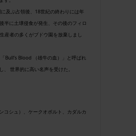
ます。
間に及ぶ占領後、18世紀の終わりには年
世紀後半に土壌侵食が発生、その後のフィロ
ン生産者の多くがブドウ園を放棄しまし
ll’s Blood （雄牛の血）」と呼ばれ
し、 世界的に高い名声を受けた。
ンコシュ）、ケークオポルト、カダルカ