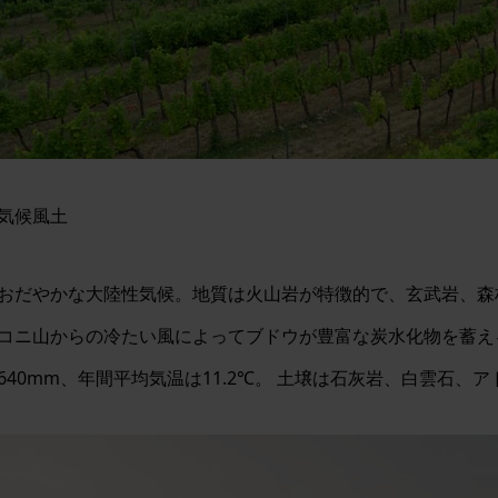
気候風土
おだやかな大陸性気候。地質は火山岩が特徴的で、玄武岩、森
コニ山からの冷たい風によってブドウが豊富な炭水化物を蓄え
640mm、年間平均気温は11.2℃。 土壌は石灰岩、白雲石、