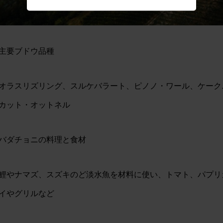
主要ブドウ品種
オラスリズリング、スルケバラート、ピノノ・ワール、ケーク
カット・オットネル
バダチョニの料理と食材
鯉やナマズ、スズキのど淡水魚を材料に使い、トマト、パプリ
イやグリルなど