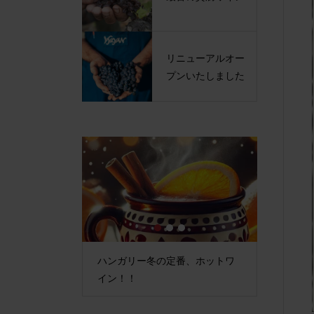
リニューアルオー
プンいたしました
1
2
3
ープンいたしま
ハンガリー冬の定番、ホットワ
最古の貴
イン！！