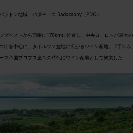
バラトン地域 バダチョニ Badacsony（PDO）
ブダペストから西南に170kmに位置し、中央ヨーロッパ最大
ニ山を中心に、タポルツァ盆地に広がるワイン産地。 2千年
ーマ帝国プロブス皇帝の時代にワイン産地として繁栄した。